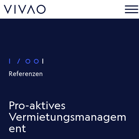
O
p
e
n
M
e
n
u
|}{{
|
Referenzen
Pro-aktives
Vermietungsmanagem
ent