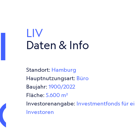
|
LIV
Daten & Info
Standort:
Hamburg
Haupt­nut­zungs­art:
Büro
Baujahr:
1900/2022
Fläche:
5.600 m²
{
Inves­to­ren­an­gabe:
Invest­ment­fonds für ein
Inves­to­ren