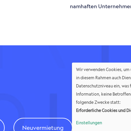
namhaf­ten Unter­neh­me
Wir verwenden Cookies, um u
in diesem Rahmen auch Diens
Datenschutzniveau ein, was 
Information, keine Betroffene
folgende Zwecke statt:
Erforderliche Cookies und Di
Einstellungen
© ¥ – Investment & Assetmanagement. Alle Rechte vorbehalten.
Neuver­mie­tung
Aufwer­tung