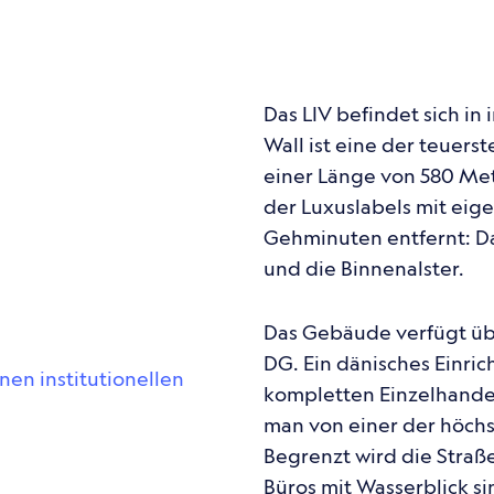
Das LIV befindet sich in 
Wall ist eine der teuers­
einer Länge von 580 Met
der Luxus­la­bels mit ei
Gehmi­nu­ten entfernt: D
und die Binnen­als­ter.
Das Gebäude verfügt übe
DG. Ein däni­sches Einrich­
en insti­tu­tio­nel­len
komplet­ten Einzel­han­del
man von einer der höchs
Begrenzt wird die Straße 
Büros mit Wasser­blick s