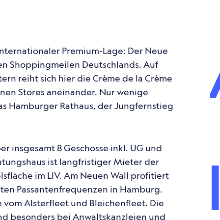
inter­na­tio­na­ler Premium-Lage: Der Neue
ten Shop­ping­mei­len Deutsch­lands. Auf
ern reiht sich hier die Crème de la Crème
genen Stores anein­an­der. Nur wenige
as Hambur­ger Rathaus, der Jung­fern­stieg
r insge­samt 8 Geschosse inkl. UG und
tungs­haus ist lang­fris­ti­ger Mieter der
s­flä­che im LIV. Am Neuen Wall profi­tiert
ten Passan­ten­fre­quen­zen in Hamburg.
vom Alster­fleet und Blei­chen­fleet. Die
ind beson­ders bei Anwalts­kanz­leien und