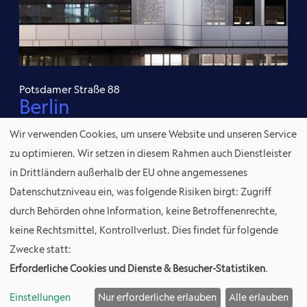
S
t
r
a
Potsdamer Straße 88
ß
Berlin
e
8
Wir verwenden Cookies, um unsere Website und unseren Service
8
zu optimieren. Wir setzen in diesem Rahmen auch Dienstleister
Alle Refe­ren­zen ansehen
in Drittländern außerhalb der EU ohne angemessenes
Datenschutzniveau ein, was folgende Risiken birgt: Zugriff
durch Behörden ohne Information, keine Betroffenenrechte,
keine Rechtsmittel, Kontrollverlust. Dies findet für folgende
Zwecke statt:
Erforderliche Cookies und Dienste & Besucher-Statistiken
.
© ¥ – Investment & Assetmanagement. Alle Rechte
vorbehalten.
Einstellungen
Nur erforderliche erlauben
Alle erlauben